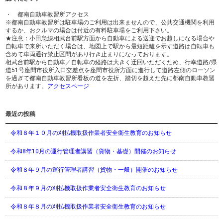
・ 都南自動車教習所アクセス
※都南自動車教習所は駐車場のご利用は出来ませんので、公共交通機関を利用
するか、おクルマの場合は付近の有料駐車場をご利用下さい。
★注意：小田急線相武台前駅方面から自動車による送迎でお越しになる場合や
自転車で来所いただく場合は、地図上で駅から最短距離を示す道路は自転車も
含めて車両通行禁止区間があり行き止まりになっております。
相武台前駅から自動車／自転車の経路は大きく迂回いただくため、行幸道路/県
道51号座間市役所入口交差点を座間市役所方面に進行して道路左側のローソン
を過ぎて都南自動車教習所看板の道を左折、踏切を超えた先に都南自動車教習
所があります。
アクセスページ
最近の投稿
令和８年１０月の刈払機取扱作業者安全衛生教育のお知らせ
令和8年10月の運行管理者講習（貨物・基礎）開催のお知らせ
令和８年９月の運行管理者講習（貨物・一般）開催のお知らせ
令和８年９月の刈払機取扱作業者安全衛生教育のお知らせ
令和８年８月の刈払機取扱作業者安全衛生教育のお知らせ