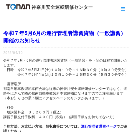
神奈川安全運転研修センター
令和７年5月6月の運行管理者講習貨物（一般講習）
開催のお知らせ
2025/04/10
令和７年5月・6月の運行管理者講習貨物（一般講習）を下記の日程で開催いた
します。
・日時 令和７年5月31日(土)１０時１０分～１６時３０分（９時３０分受付）
令和７年6月11日(水)１０時１０分～１６時３０分（９時３０分受付）
・講習場所
都南自動車教習所本館会場は従来の神奈川安全運転研修センターではなく、道
路をはさんで隣の都南自動車教習所本館建物になりますのでご注意願います
（本お知らせの最下欄にアクセスページのリンクがあります。）
・料金
一般講習料金 ３，２００円（税込）
講習手帳交付手数料 ４００円（税込）（講習手帳をお持ちでない方）
予
約方法、お支払い方法、領収書等については、
運行管理者講習ページ
でご確
認ください。